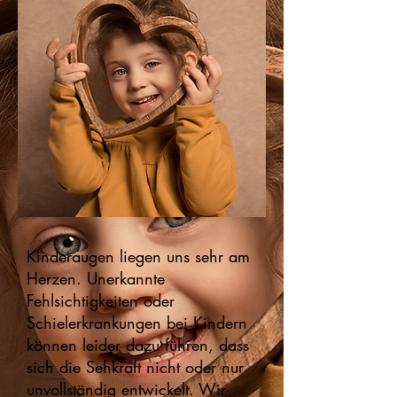
Kinderaugen liegen uns sehr am
Herzen. Unerkannte
Fehlsichtigkeiten oder
Schielerkrankungen bei Kindern
können leider dazu führen, dass
sich die Sehkraft nicht oder nur
unvollständig entwickelt. Wir