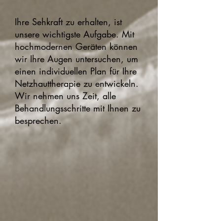
Ihre Sehkraft zu erhalten, ist
unsere wichtigste Aufgabe. Mit
hochmodernen Geräten können
wir Ihre Augen untersuchen, um
einen individuellen Plan für Ihre
Netzhauttherapie zu entwickeln.
Wir nehmen uns Zeit, alle
Behandlungsschritte mit Ihnen zu
besprechen.