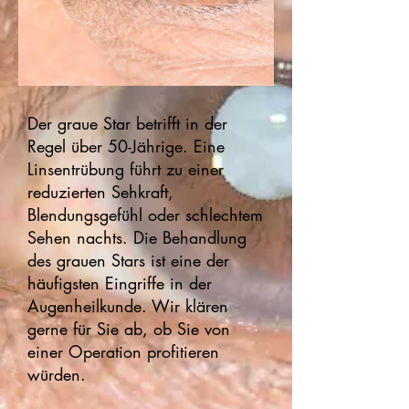
Der graue Star betrifft in der
Regel über 50-Jährige. Eine
Linsentrübung führt zu einer
reduzierten Sehkraft,
Blendungsgefühl oder schlechtem
Sehen nachts. Die Behandlung
des grauen Stars ist eine der
häufigsten Eingriffe in der
Augenheilkunde. Wir klären
gerne für Sie ab, ob Sie von
einer Operation profitieren
würden.