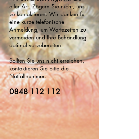
aller Art. Zögern Sie nicht, uns
zu kontaktieren. Wir danken für
eine kurze telefonische
Anmeldung, um Wartezeiten zu
vermeiden und Ihre Behandlung
optimal vorzubereiten.
Sollten Sie uns nicht erreichen,
kontaktieren Sie bitte die
Notfallnummer:
0848 112 112